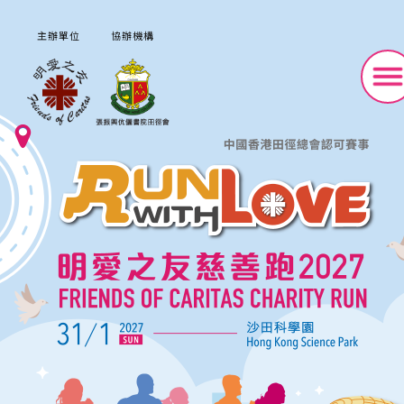
主辦單位
協辦機構
年齡分組
團體賽分組
繁中
ENG
路線圖
跑手包紀念品
關於我們
主頁
場地交通
賽事回顧
關於我們
注意事項
活動詳情