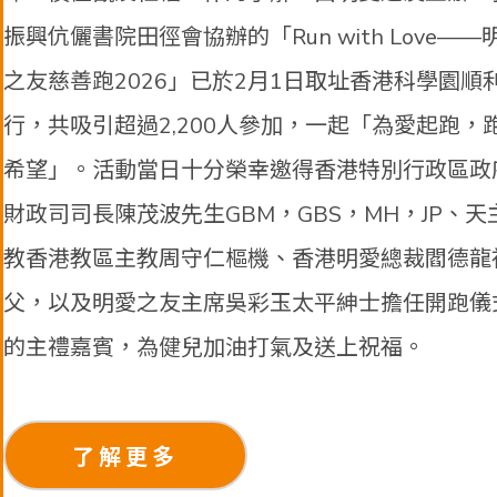
振興伉儷書院田徑會協辦的「Run with Love——
之友慈善跑2026」已於2月1日取址香港科學園順
行，共吸引超過2,200人參加，一起「為愛起跑，
希望」。活動當日十分榮幸邀得香港特別行政區政
財政司司長陳茂波先生GBM，GBS，MH，JP、天
教香港教區主教周守仁樞機、香港明愛總裁閻德龍
父，以及明愛之友主席吳彩玉太平紳士擔任開跑儀
的主禮嘉賓，為健兒加油打氣及送上祝福。
了解更多